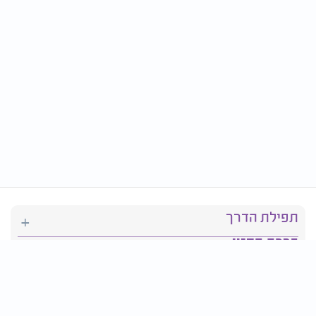
תפילת הדרך
ברכת המזון
יהדות
סידור תפילה
בריאות