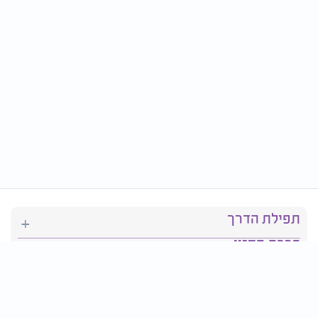
תפילת הדרך
ברכת המזון
יהדות
סידור תפילה
בריאות