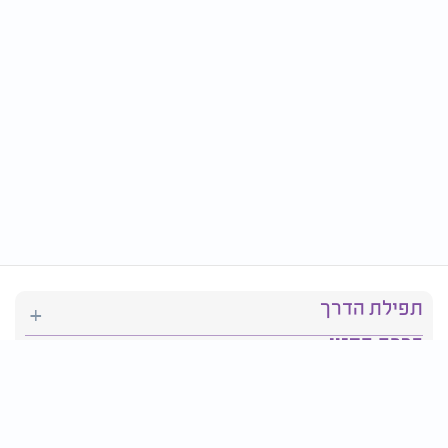
תפילת הדרך
ברכת המזון
יהדות
סידור תפילה
בריאות