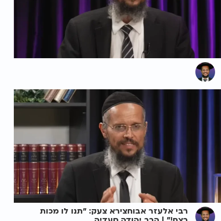
רבי אלעזר אבוחצירא צעק: "תנו לו מכות
רצח!" | הרב יהודה סעדיה