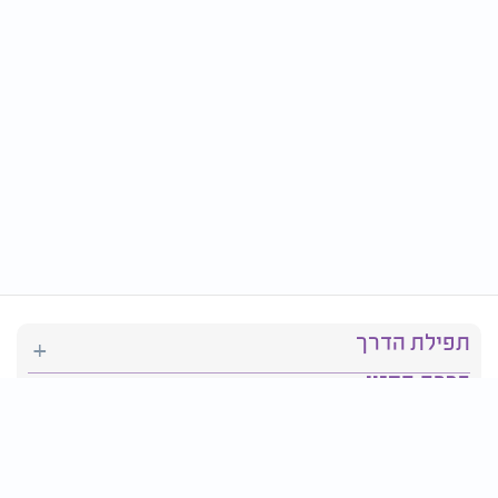
תפילת הדרך
ברכת המזון
יהדות
סידור תפילה
בריאות