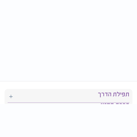
תפילת הדרך
ברכת המזון
יהדות
סידור תפילה
בריאות