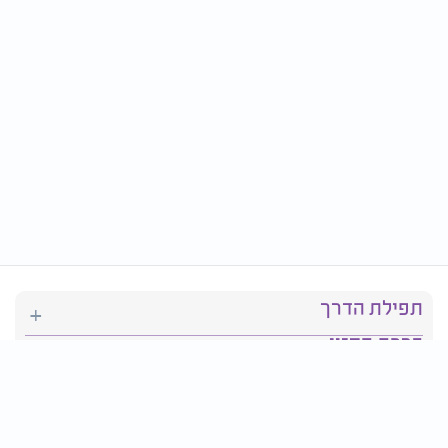
תפילת הדרך
ברכת המזון
יהדות
סידור תפילה
בריאות