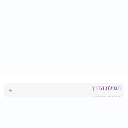
תפילת הדרך
ברכת המזון
יהדות
סידור תפילה
בריאות