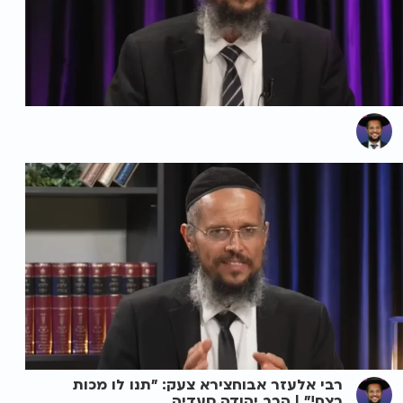
רבי אלעזר אבוחצירא צעק: "תנו לו מכות
רצח!" | הרב יהודה סעדיה