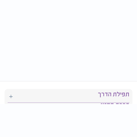
תפילת הדרך
ברכת המזון
יהדות
סידור תפילה
בריאות