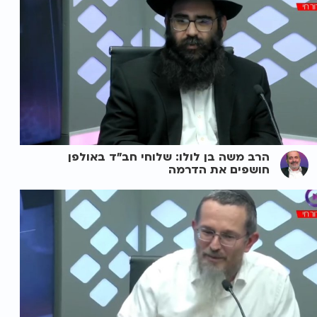
הרב משה בן לולו: שלוחי חב"ד באולפן
חושפים את הדרמה