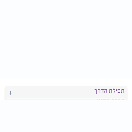
תפילת הדרך
ברכת המזון
יהדות
סידור תפילה
בריאות