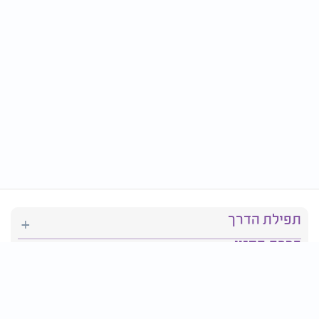
תפילת הדרך
ברכת המזון
יהדות
סידור תפילה
בריאות