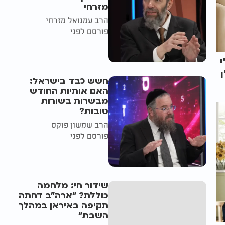
מזרחי
הרב עמנואל מזרחי
פורסם לפני
חשש כבד בישראל:
האם אותיות החודש
מבשרות בשורות
טובות?
הרב שמשון פוקס
פורסם לפני
שידור חי: מלחמה
כוללת? ״ארה"ב דחתה
תקיפה באיראן במהלך
השבת״