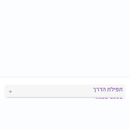
תפילת הדרך
ברכת המזון
יהדות
סידור תפילה
בריאות