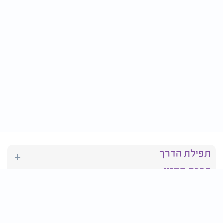
תפילת הדרך
ברכת המזון
יהדות
סידור תפילה
בריאות