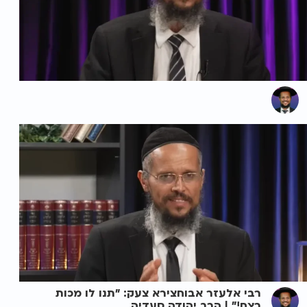
רבי אלעזר אבוחצירא צעק: "תנו לו מכות
רצח!" | הרב יהודה סעדיה