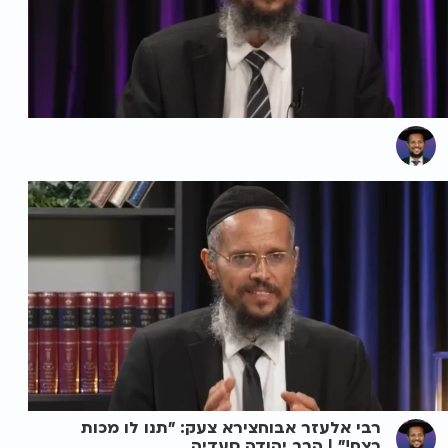
רבי אלעזר אבוחצירא צעק: "תנו לו מכות
רצח!" | הרב יהודה סעדיה