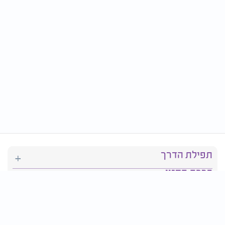
תפילת הדרך
ברכת המזון
יהדות
סידור תפילה
בריאות