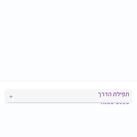
תפילת הדרך
ברכת המזון
יהדות
סידור תפילה
בריאות