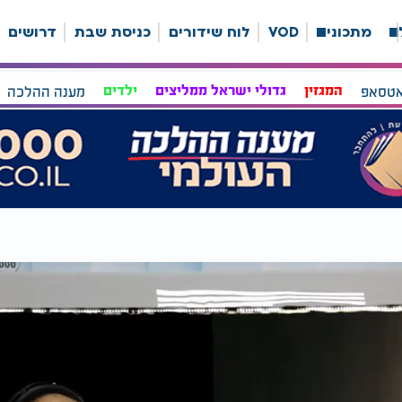
ה
מתכונים
VOD
לוח שידורים
כניסת שבת
דרושים
אטסאפ
המגזין
גדולי ישראל ממליצים
ילדים
מענה ההלכה