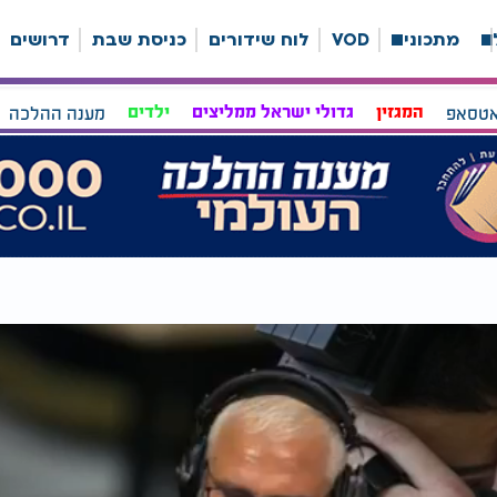
ה
מתכונים
VOD
לוח שידורים
כניסת שבת
דרושים
אטסאפ
המגזין
גדולי ישראל ממליצים
ילדים
מענה ההלכה