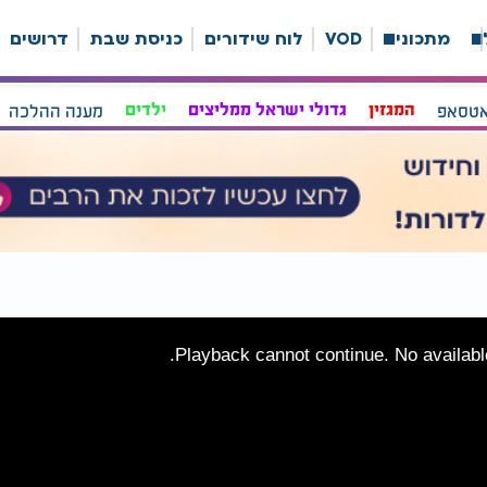
ה
מתכונים
VOD
לוח שידורים
כניסת שבת
דרושים
אטסאפ
המגזין
גדולי ישראל ממליצים
ילדים
מענה ההלכה
Playback cannot continue. No available