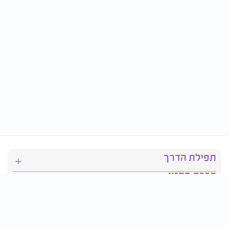
תפילת הדרך
ברכת המזון
יהדות
סידור תפילה
בריאות