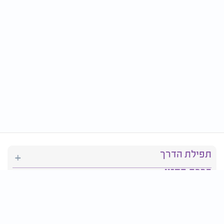
תפילת הדרך
ברכת המזון
יהדות
סידור תפילה
בריאות