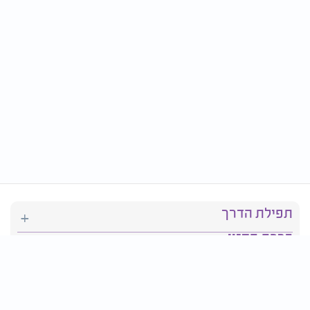
תפילת הדרך
ברכת המזון
יהדות
סידור תפילה
בריאות