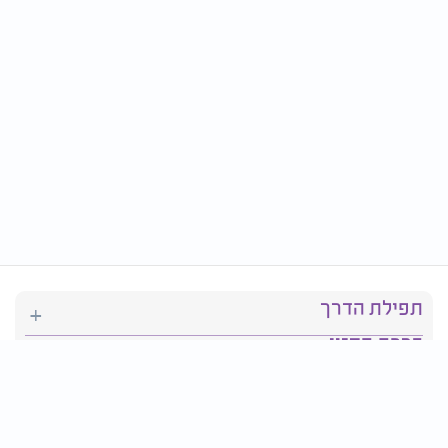
תפילת הדרך
ברכת המזון
יהדות
סידור תפילה
בריאות