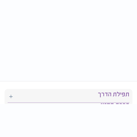
תפילת הדרך
ברכת המזון
יהדות
סידור תפילה
בריאות