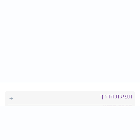
תפילת הדרך
ברכת המזון
יהדות
סידור תפילה
בריאות