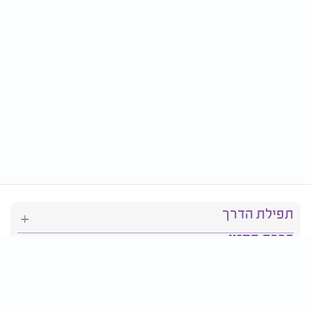
תפילת הדרך
ברכת המזון
יהדות
סידור תפילה
בריאות