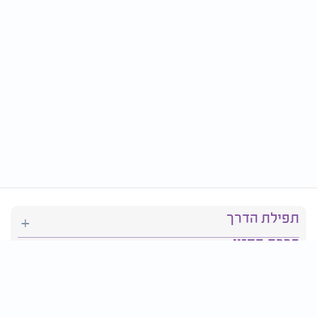
תפילת הדרך
ברכת המזון
יהדות
סידור תפילה
בריאות