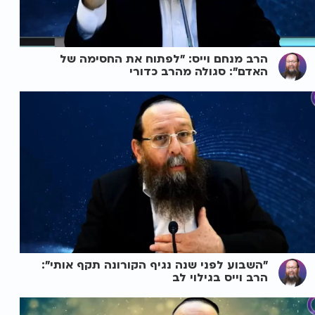
הרב מנחם וייס: "לפתוח את החסימה של
האדם": סגולה מהרב כדורי
"השבוע לפני שנה נגיף הקורונה תקף אותי":
הרב וייס בגילוי לב