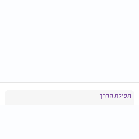
תפילת הדרך
ברכת המזון
יהדות
סידור תפילה
בריאות