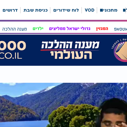
ה
מתכונים
VOD
לוח שידורים
כניסת שבת
דרושים
אטסאפ
המגזין
גדולי ישראל ממליצים
ילדים
מענה ההלכה