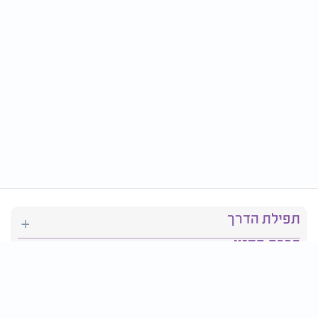
תפילת הדרך
ברכת המזון
יהדות
סידור תפילה
בריאות