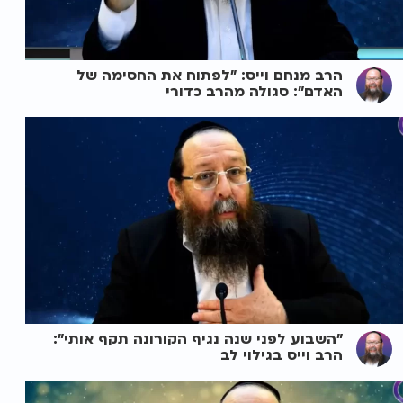
הרב מנחם וייס: "לפתוח את החסימה של
האדם": סגולה מהרב כדורי
"השבוע לפני שנה נגיף הקורונה תקף אותי":
הרב וייס בגילוי לב