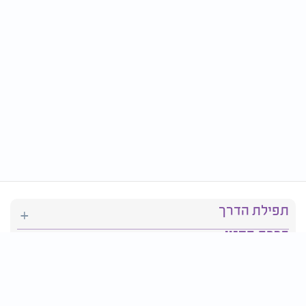
תפילת הדרך
ברכת המזון
יהדות
סידור תפילה
בריאות