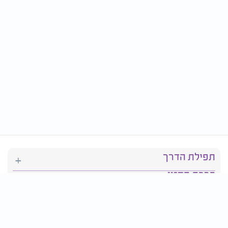
תפילת הדרך
ברכת המזון
יהדות
סידור תפילה
בריאות