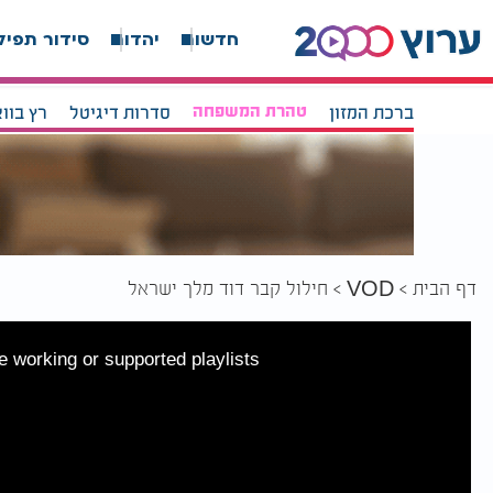
חדשות
יהדות
סידור תפיל
ברכת המזון
טהרת המשפחה
סדרות דיגיטל
רץ בוו
דף הבית
חילול קבר דוד מלך ישראל
VOD
 working or supported playlists.