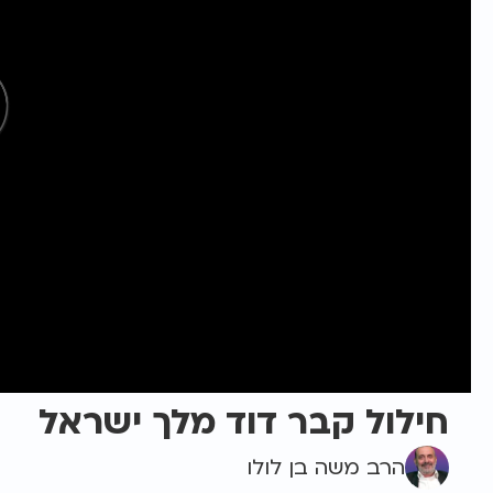
חילול קבר דוד מלך ישראל
הרב משה בן לולו