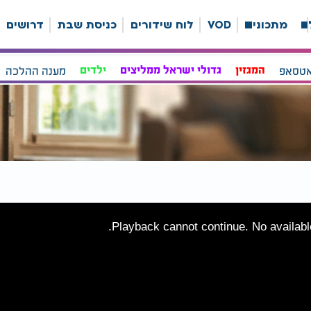
ה
מתכונים
VOD
לוח שידורים
כניסת שבת
דרושים
אטסאפ
המגזין
גדולי ישראל ממליצים
ילדים
מענה ההלכה
Playback cannot continue. No available