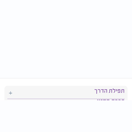
תפילת הדרך
ברכת המזון
יהדות
סידור תפילה
בריאות