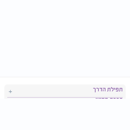
תפילת הדרך
ברכת המזון
יהדות
סידור תפילה
בריאות