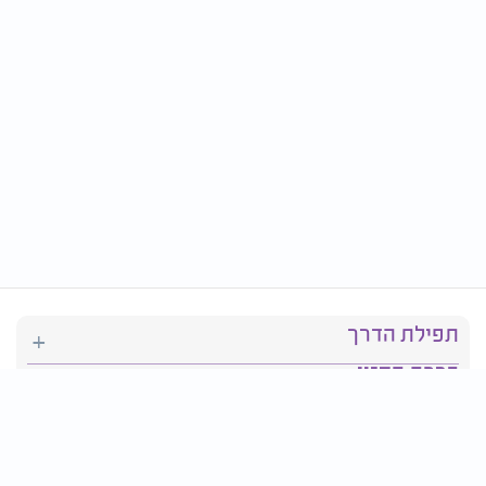
תפילת הדרך
ברכת המזון
יהדות
סידור תפילה
בריאות