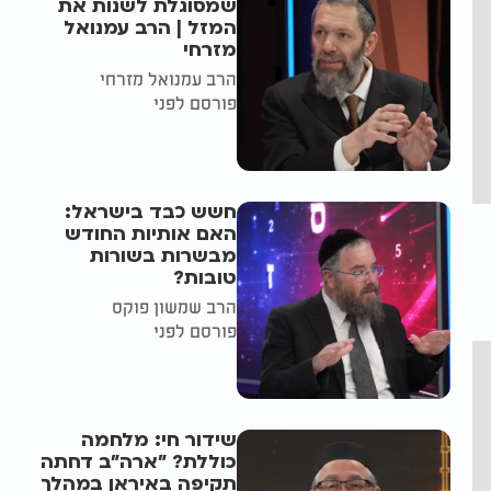
שמסוגלת לשנות את
המזל | הרב עמנואל
מזרחי
הרב עמנואל מזרחי
פורסם לפני
חשש כבד בישראל:
האם אותיות החודש
מבשרות בשורות
טובות?
הרב שמשון פוקס
פורסם לפני
שידור חי: מלחמה
כוללת? ״ארה"ב דחתה
תקיפה באיראן במהלך