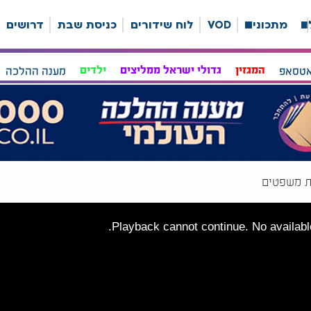
ה
מתכונים
VOD
לוח שידורים
כניסת שבת
דרושים
אטסאפ
המגזין
גדולי ישראל ממליצים
ילדים
מענה ההלכה
ת משפטים
Playback cannot continue. No available