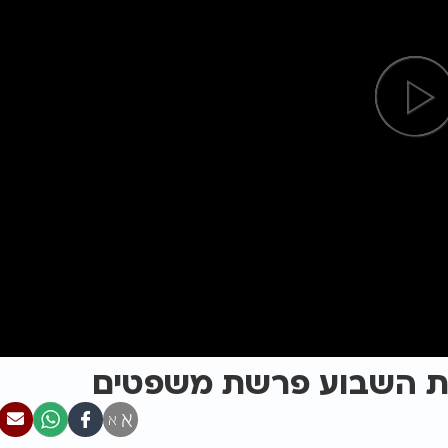
שת השבוע פרשת משפטים
א
א