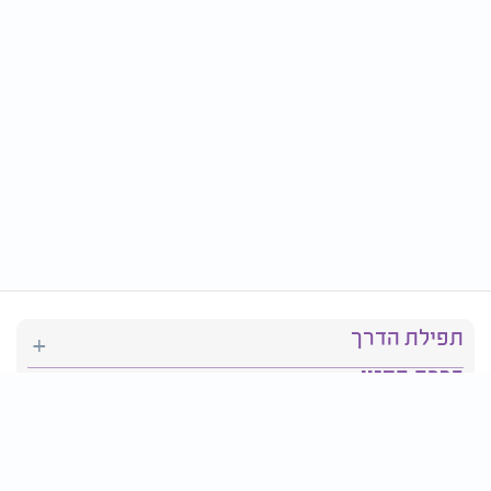
תפילת הדרך
ברכת המזון
יהדות
סידור תפילה
בריאות