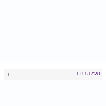
תפילת הדרך
ברכת המזון
יהדות
סידור תפילה
בריאות