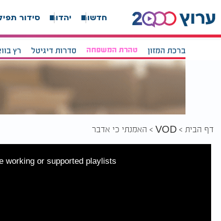
חדשות
יהדות
סידור תפיל
ברכת המזון
טהרת המשפחה
סדרות דיגיטל
רץ בוו
דף הבית
האמנתי כי אדבר
VOD
 working or supported playlists.