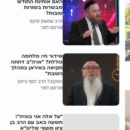
האם אותיות החודש
מבשרות בשורות
טובות?
הרב שמשון פוקס
פורסם לפני
שידור חי: מלחמה
כוללת? ״ארה"ב דחתה
תקיפה באיראן במהלך
השבת״
המקובל הרב יוסף ביטון
פורסם לפני
"על אלה אני בוכיה":
תשעה באב עם הרב בן
ציון מוצפי שליט"א