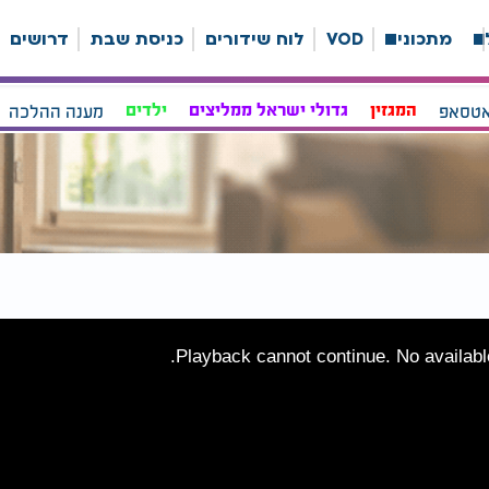
ה
מתכונים
VOD
לוח שידורים
כניסת שבת
דרושים
אטסאפ
המגזין
גדולי ישראל ממליצים
ילדים
מענה ההלכה
Playback cannot continue. No available