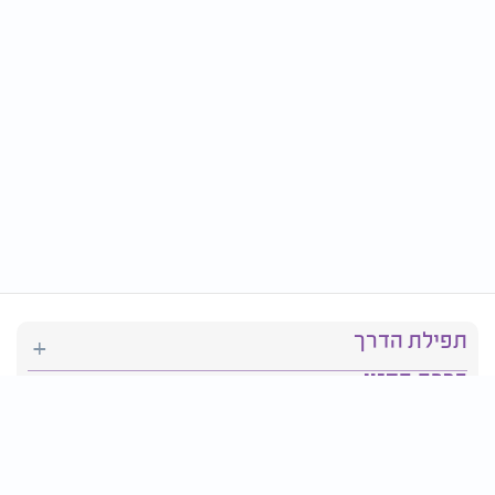
תפילת הדרך
ברכת המזון
יהדות
סידור תפילה
בריאות