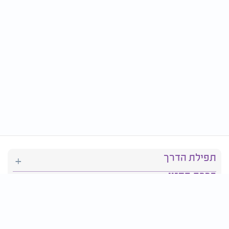
תפילת הדרך
ברכת המזון
יהדות
סידור תפילה
בריאות