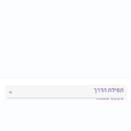
תפילת הדרך
ברכת המזון
יהדות
סידור תפילה
בריאות