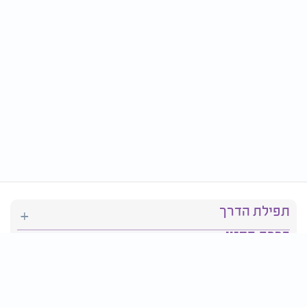
תפילת הדרך
ברכת המזון
יהדות
סידור תפילה
בריאות