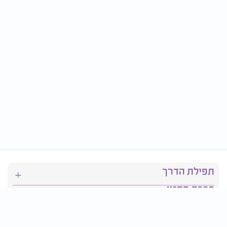
תפילת הדרך
ברכת המזון
יהדות
סידור תפילה