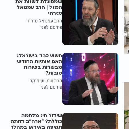
שמסוגלת לשנות את
המזל | הרב עמנואל
מזרחי
הרב עמנואל מזרחי
פורסם לפני
חשש כבד בישראל:
האם אותיות החודש
מבשרות בשורות
טובות?
הרב שמשון פוקס
פורסם לפני
שידור חי: מלחמה
כוללת? ״ארה"ב דחתה
תקיפה באיראן במהלך