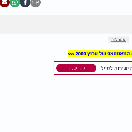
א
א
סגולות
סאפ של ערוץ 2000 >>>
ישירות למייל
להרשמה