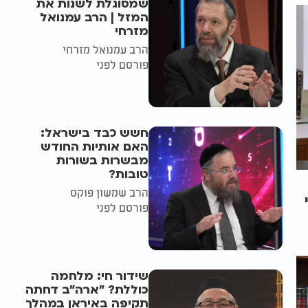
שמסוגלת לשנות את
המזל | הרב עמנואל
מזרחי
הרב עמנואל מזרחי
פורסם לפני
חשש כבד בישראל:
האם אותיות החודש
מבשרות בשורות
טובות?
הרב שמשון פוקס
פורסם לפני
שידור חי: מלחמה
כוללת? ״ארה"ב דחתה
תקיפה באיראן במהלך