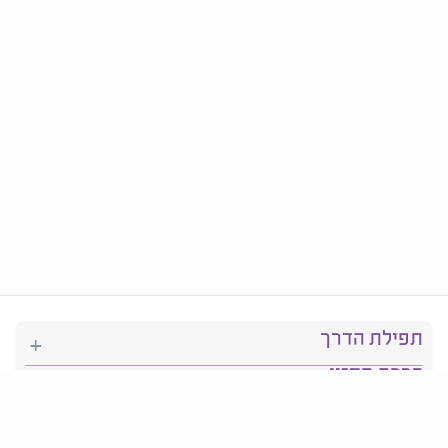
תפילת הדרך
ברכת המזון
יהדות
סידור תפילה