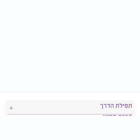
תפילת הדרך
ברכת המזון
יהדות
סידור תפילה