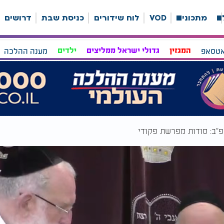
ה
מתכונים
VOD
לוח שידורים
כניסת שבת
דרושים
אטסאפ
המגזין
גדולי ישראל ממליצים
ילדים
מענה ההלכה