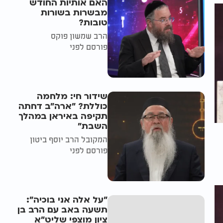
האם אותיות החודש
מבשרות בשורות
טובות?
הרב שמשון פוקס
פורסם לפני
שידור חי: מלחמה
כוללת? ״ארה"ב דחתה
תקיפה באיראן במהלך
השבת״
המקובל הרב יוסף ביטון
פורסם לפני
"על אלה אני בוכיה":
תשעה באב עם הרב בן
ציון מוצפי שליט"א