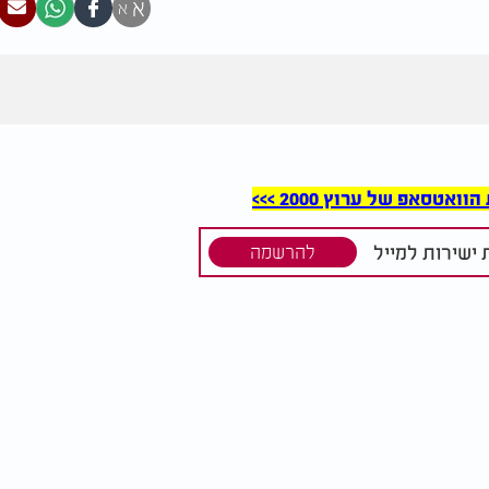
א
א
סאפ של ערוץ 2000 >>>
ישירות למייל
להרשמה