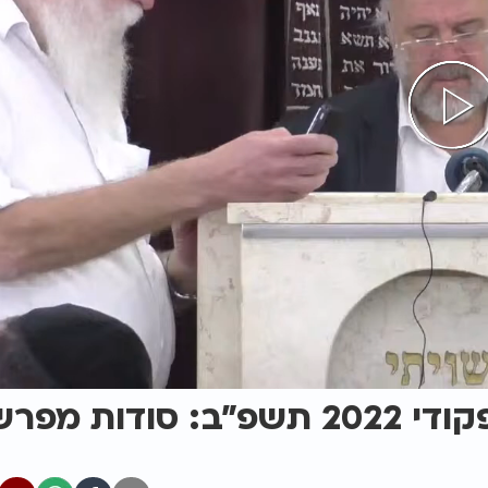
הרב ברוך רוזנבלום - פרשת פקודי 2022 תשפ"ב: סודות 